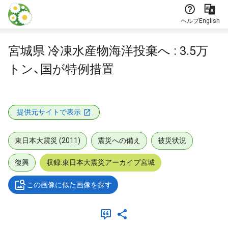
本文に飛ぶ
ヘルプ
English
宮城県 冷凍水産物海洋投棄へ : 3.5万
トン、国が特例措置
提供元サイトで表示
東日本大震災 (2011)
震災への備え
被災状況
復興
収録:東日本大震災アーカイブ宮城
この画像に似た画像を探す