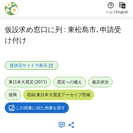
本文に飛ぶ
ヘルプ
English
仮設求め窓口に列 : 東松島市､申請受
け付け
提供元サイトで表示
東日本大震災 (2011)
震災への備え
被災状況
復興
収録:東日本大震災アーカイブ宮城
この画像に似た画像を探す