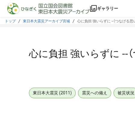
本文に飛ぶ
ギャラリー
トップ
東日本大震災アーカイブ宮城
心に負担 強いらずに --（つなげる思
心に負担 強いらずに --
東日本大震災 (2011)
震災への備え
被災状況