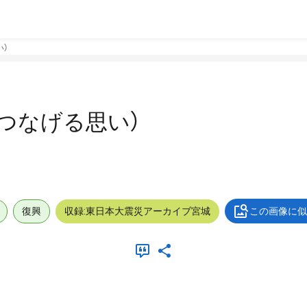
い）
（つなげる思い）
復興
収録:東日本大震災アーカイブ宮城
この画像に似