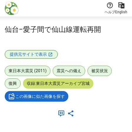
本文に飛ぶ
ヘルプ
English
仙台−愛子間で仙山線運転再開
提供元サイトで表示
東日本大震災 (2011)
震災への備え
被災状況
復興
収録:東日本大震災アーカイブ宮城
この画像に似た画像を探す