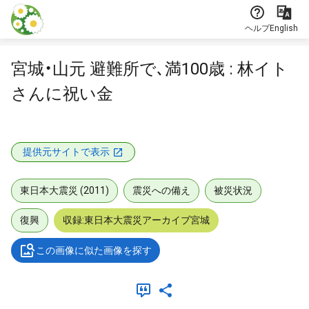
本文に飛ぶ
ヘルプ
English
宮城・山元 避難所で､満100歳 : 林イト
さんに祝い金
提供元サイトで表示
東日本大震災 (2011)
震災への備え
被災状況
復興
収録:東日本大震災アーカイブ宮城
この画像に似た画像を探す