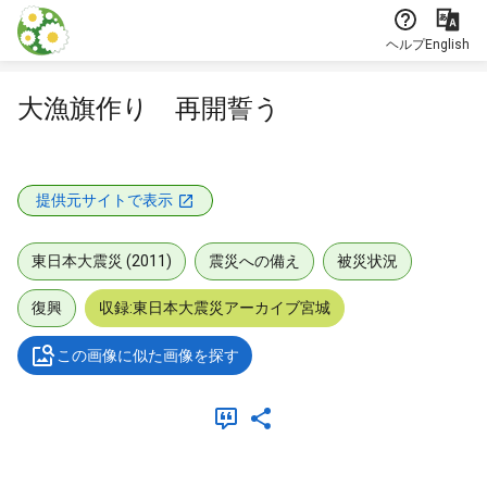
本文に飛ぶ
ヘルプ
English
大漁旗作り 再開誓う
提供元サイトで表示
東日本大震災 (2011)
震災への備え
被災状況
復興
収録:東日本大震災アーカイブ宮城
この画像に似た画像を探す