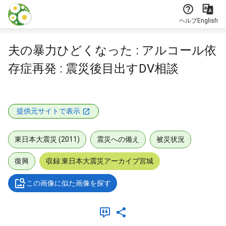
本文に飛ぶ
ヘルプ
English
夫の暴力ひどくなった : アルコール依
存症再発 : 震災後目出すDV相談
提供元サイトで表示
東日本大震災 (2011)
震災への備え
被災状況
復興
収録:東日本大震災アーカイブ宮城
この画像に似た画像を探す