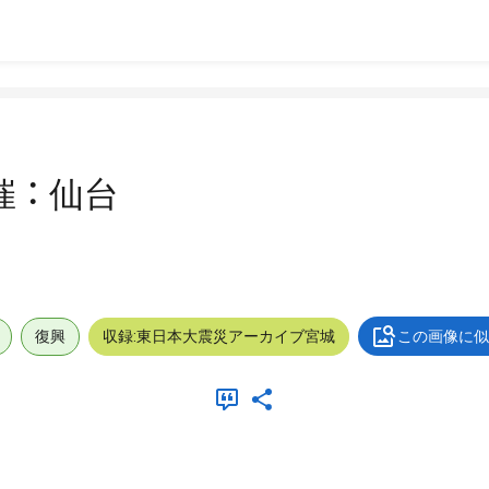
 ： 仙台
復興
収録:東日本大震災アーカイブ宮城
この画像に似