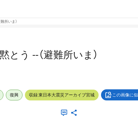
避難所いま）
黙とう --（避難所いま）
復興
収録:東日本大震災アーカイブ宮城
この画像に似