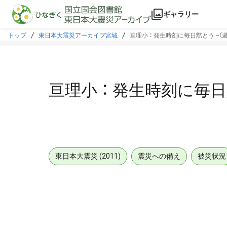
本文に飛ぶ
ギャラリー
トップ
東日本大震災アーカイブ宮城
亘理小 ： 発生時刻に毎日黙とう --（
亘理小 ： 発生時刻に毎日
東日本大震災 (2011)
震災への備え
被災状況