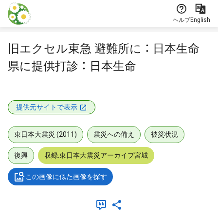
本文に飛ぶ
ヘルプ
English
旧エクセル東急 避難所に ： 日本生命
県に提供打診 ： 日本生命
提供元サイトで表示
東日本大震災 (2011)
震災への備え
被災状況
復興
収録:東日本大震災アーカイブ宮城
この画像に似た画像を探す