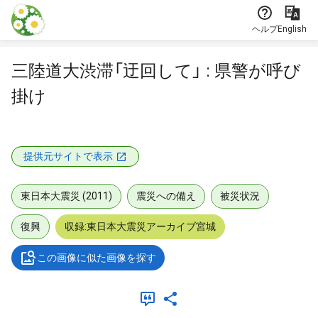
本文に飛ぶ
ヘルプ
English
三陸道大渋滞「迂回して」 : 県警が呼び
掛け
提供元サイトで表示
東日本大震災 (2011)
震災への備え
被災状況
復興
収録:東日本大震災アーカイブ宮城
この画像に似た画像を探す