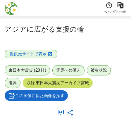
本文に飛ぶ
ヘルプ
English
アジアに広がる支援の輪
提供元サイトで表示
東日本大震災 (2011)
震災への備え
被災状況
復興
収録:東日本大震災アーカイブ宮城
この画像に似た画像を探す