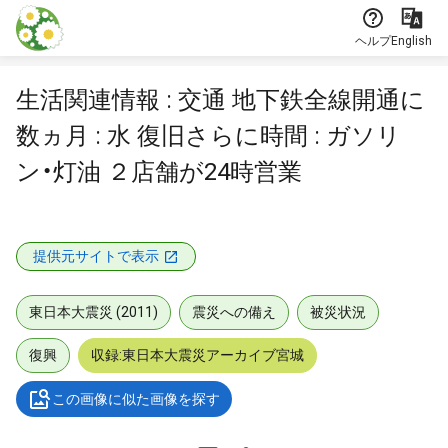
本文に飛ぶ
ヘルプ
English
生活関連情報 : 交通 地下鉄全線開通に
数ヵ月 : 水 復旧さらに時間 : ガソリ
ン・灯油 ２店舗が24時営業
提供元サイトで表示
東日本大震災 (2011)
震災への備え
被災状況
復興
収録:東日本大震災アーカイブ宮城
この画像に似た画像を探す