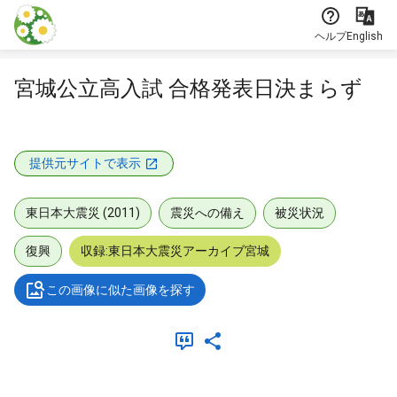
本文に飛ぶ
ヘルプ
English
宮城公立高入試 合格発表日決まらず
提供元サイトで表示
東日本大震災 (2011)
震災への備え
被災状況
復興
収録:東日本大震災アーカイブ宮城
この画像に似た画像を探す