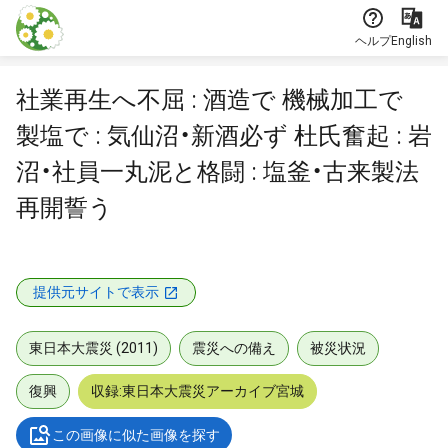
本文に飛ぶ
ヘルプ
English
社業再生へ不屈 : 酒造で 機械加工で
製塩で : 気仙沼・新酒必ず 杜氏奮起 : 岩
沼・社員一丸泥と格闘 : 塩釜・古来製法
再開誓う
提供元サイトで表示
東日本大震災 (2011)
震災への備え
被災状況
復興
収録:東日本大震災アーカイブ宮城
この画像に似た画像を探す