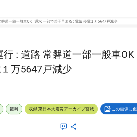
常磐道一部一般車OK : 通水 一部で若干早まる : 電気 停電１万5647戸減少
 : 道路 常磐道一部一般車OK :
電１万5647戸減少
復興
収録:東日本大震災アーカイブ宮城
この画像に似