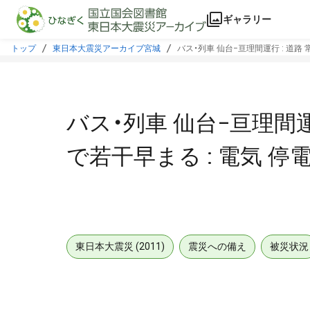
本文に飛ぶ
ギャラリー
トップ
東日本大震災アーカイブ宮城
バス・列車 仙台−亘理間運行 : 道路 
バス・列車 仙台−亘理間運行
で若干早まる : 電気 停
東日本大震災 (2011)
震災への備え
被災状況