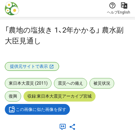
本文に飛ぶ
ヘルプ
English
「農地の塩抜き 1、2年かかる」 農水副
大臣見通し
提供元サイトで表示
東日本大震災 (2011)
震災への備え
被災状況
復興
収録:東日本大震災アーカイブ宮城
この画像に似た画像を探す