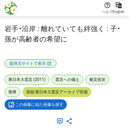
本文に飛ぶ
ヘルプ
English
岩手・沿岸 : 離れていても絆強く : 子・
孫が高齢者の希望に
提供元サイトで表示
東日本大震災 (2011)
震災への備え
被災状況
復興
収録:東日本大震災アーカイブ宮城
この画像に似た画像を探す