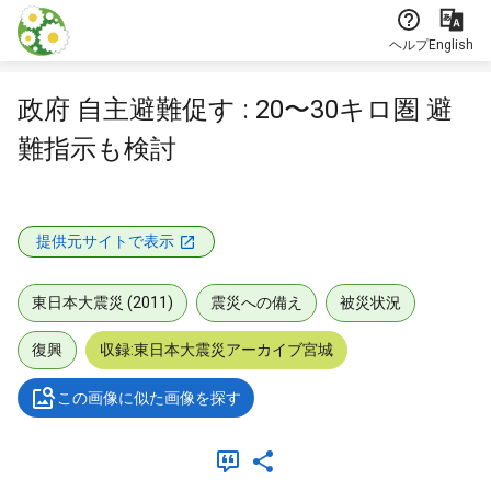
本文に飛ぶ
ヘルプ
English
政府 自主避難促す : 20〜30キロ圏 避
難指示も検討
提供元サイトで表示
東日本大震災 (2011)
震災への備え
被災状況
復興
収録:東日本大震災アーカイブ宮城
この画像に似た画像を探す