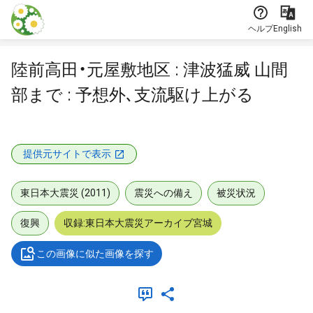
本文に飛ぶ
ヘルプ
English
陸前高田・元屋敷地区 : 津波猛威 山間
部まで : 予想外､支流駆け上がる
提供元サイトで表示
東日本大震災 (2011)
震災への備え
被災状況
復興
収録:東日本大震災アーカイブ宮城
この画像に似た画像を探す