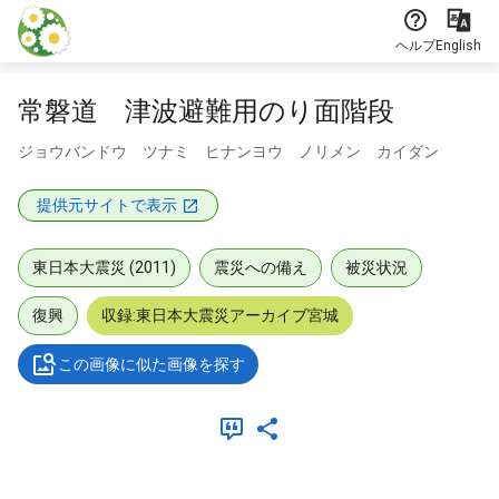
本文に飛ぶ
ヘルプ
English
常磐道 津波避難用のり面階段
ジョウバンドウ ツナミ ヒナンヨウ ノリメン カイダン
提供元サイトで表示
東日本大震災 (2011)
震災への備え
被災状況
復興
収録:東日本大震災アーカイブ宮城
この画像に似た画像を探す