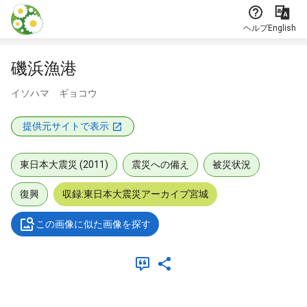
本文に飛ぶ
ヘルプ
English
磯浜漁港
イソハマ ギョコウ
提供元サイトで表示
東日本大震災 (2011)
震災への備え
被災状況
復興
収録:東日本大震災アーカイブ宮城
この画像に似た画像を探す