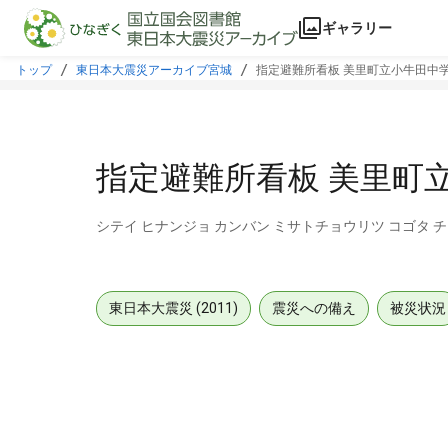
本文に飛ぶ
ギャラリー
トップ
東日本大震災アーカイブ宮城
指定避難所看板 美里町立小牛田中
指定避難所看板 美里町
シテイ ヒナンジョ カンバン ミサトチョウリツ コゴタ 
東日本大震災 (2011)
震災への備え
被災状況