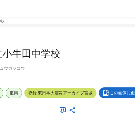
学校
立小牛田中学校
チュウガッコウ
復興
収録:東日本大震災アーカイブ宮城
この画像に似