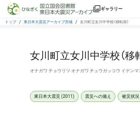
本文に飛ぶ
ギャラリー
トップ
東日本大震災アーカイブ宮城
女川町立女川中学校（移転前）
女川町立女川中学校（移
オナガワ チョウリツ オナガワ チュウガッコウ イテンマ
東日本大震災 (2011)
震災への備え
被災状況