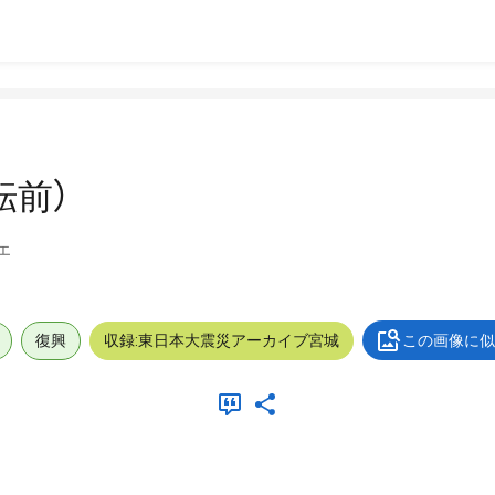
転前）
エ
復興
収録:東日本大震災アーカイブ宮城
この画像に似