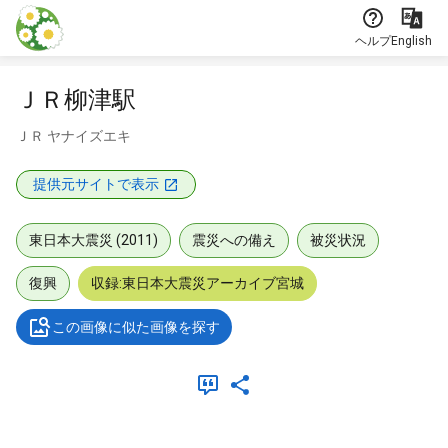
本文に飛ぶ
ヘルプ
English
ＪＲ柳津駅
ＪＲ ヤナイズエキ
提供元サイトで表示
東日本大震災 (2011)
震災への備え
被災状況
復興
収録:東日本大震災アーカイブ宮城
この画像に似た画像を探す