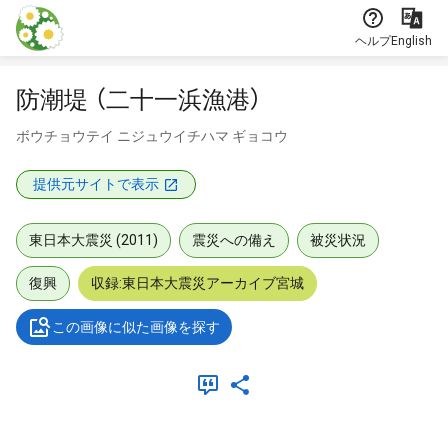
本文に飛ぶ
ヘルプ
English
防潮堤 （二十一浜漁港）
ボウチョウテイ ニジュウイチハマ ギョコウ
提供元サイトで表示
東日本大震災 (2011)
震災への備え
被災状況
復興
収録:東日本大震災アーカイブ宮城
この画像に似た画像を探す