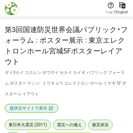
本文に飛ぶ
ヘルプ
English
第3回国連防災世界会議パブリック・フ
ォーラム : ポスター展示 : 東京エレク
トロンホール宮城5Fポスターレイア
ウト
ダイ3カイ コクレン ボウサイ セカイ カイギ パブリック フォーラ
ム ポスター テンジ : トウキョウ エレクトロン ホール ミヤギ 5F ポ
スター レイアウト
提供元サイトで表示
東日本大震災 (2011)
震災への備え
被災状況