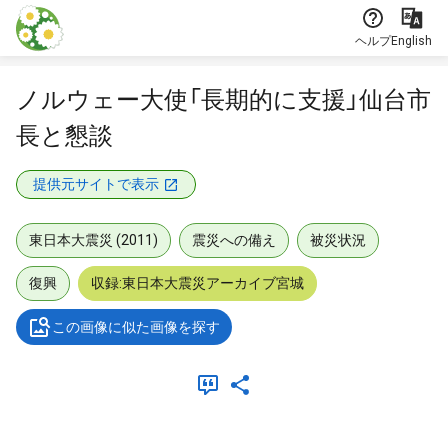
本文に飛ぶ
ヘルプ
English
ノルウェー大使「長期的に支援」仙台市
長と懇談
提供元サイトで表示
東日本大震災 (2011)
震災への備え
被災状況
復興
収録:東日本大震災アーカイブ宮城
この画像に似た画像を探す