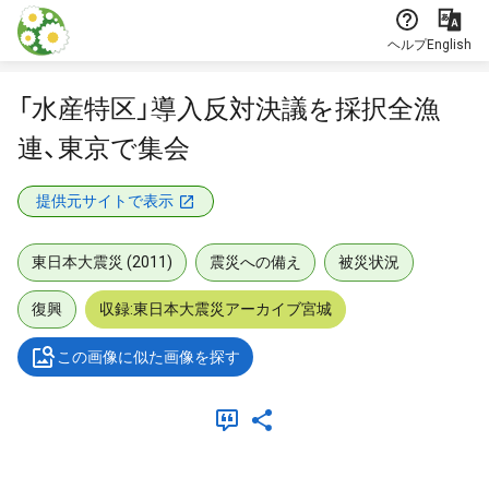
本文に飛ぶ
ヘルプ
English
「水産特区」導入反対決議を採択全漁
連、東京で集会
提供元サイトで表示
東日本大震災 (2011)
震災への備え
被災状況
復興
収録:東日本大震災アーカイブ宮城
この画像に似た画像を探す