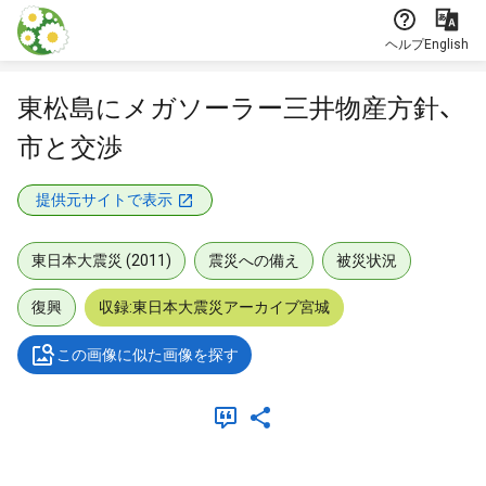
本文に飛ぶ
ヘルプ
English
東松島にメガソーラー三井物産方針、
市と交渉
提供元サイトで表示
東日本大震災 (2011)
震災への備え
被災状況
復興
収録:東日本大震災アーカイブ宮城
この画像に似た画像を探す