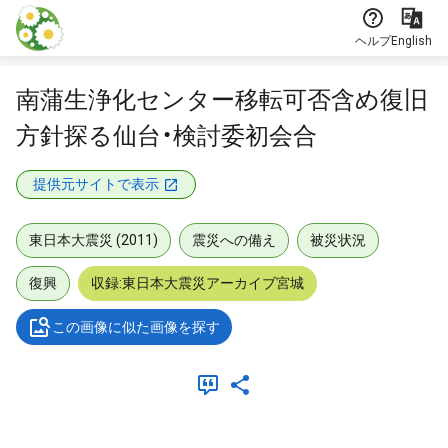
本文に飛ぶ
ヘルプ
English
南蒲生浄化センター移転可否含め復旧
方針探る仙台・検討委初会合
提供元サイトで表示
東日本大震災 (2011)
震災への備え
被災状況
復興
収録:東日本大震災アーカイブ宮城
この画像に似た画像を探す