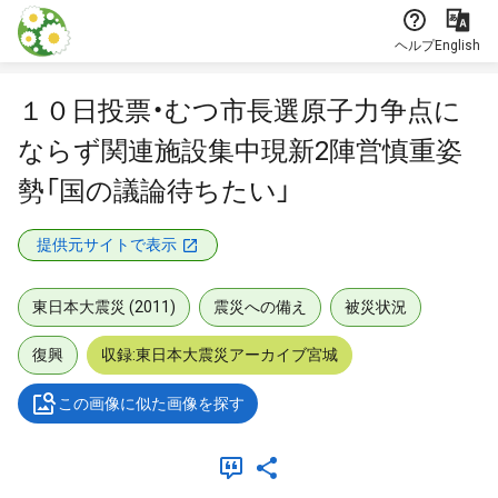
本文に飛ぶ
ヘルプ
English
１０日投票・むつ市長選原子力争点に
ならず関連施設集中現新2陣営慎重姿
勢「国の議論待ちたい」
提供元サイトで表示
東日本大震災 (2011)
震災への備え
被災状況
復興
収録:東日本大震災アーカイブ宮城
この画像に似た画像を探す