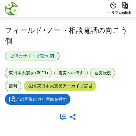
本文に飛ぶ
ヘルプ
English
フィールド・ノート相談電話の向こう
側
提供元サイトで表示
東日本大震災 (2011)
震災への備え
被災状況
復興
収録:東日本大震災アーカイブ宮城
この画像に似た画像を探す