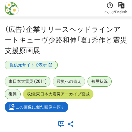
本文に飛ぶ
ヘルプ
English
（広告）企業リリースヘッドラインア
ートキューヴ少路和伸「夏」秀作と震災
支援原画展
提供元サイトで表示
東日本大震災 (2011)
震災への備え
被災状況
復興
収録:東日本大震災アーカイブ宮城
この画像に似た画像を探す