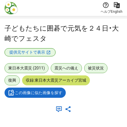
本文に飛ぶ
ヘルプ
English
子どもたちに囲碁で元気を２４日・大
崎でフェスタ
提供元サイトで表示
東日本大震災 (2011)
震災への備え
被災状況
復興
収録:東日本大震災アーカイブ宮城
この画像に似た画像を探す