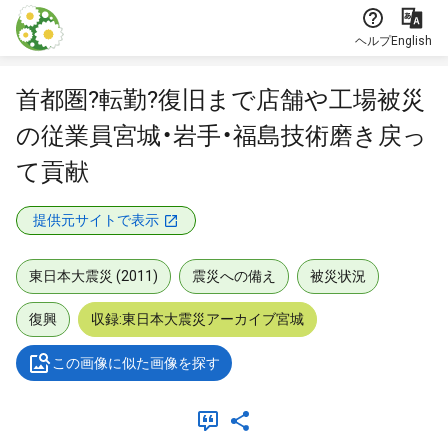
本文に飛ぶ
ヘルプ
English
首都圏?転勤?復旧まで店舗や工場被災
の従業員宮城・岩手・福島技術磨き戻っ
て貢献
提供元サイトで表示
東日本大震災 (2011)
震災への備え
被災状況
復興
収録:東日本大震災アーカイブ宮城
この画像に似た画像を探す