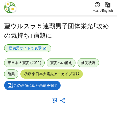
本文に飛ぶ
ヘルプ
English
聖ウルスラ５連覇男子団体栄光「攻め
の気持ち」宿題に
提供元サイトで表示
東日本大震災 (2011)
震災への備え
被災状況
復興
収録:東日本大震災アーカイブ宮城
この画像に似た画像を探す