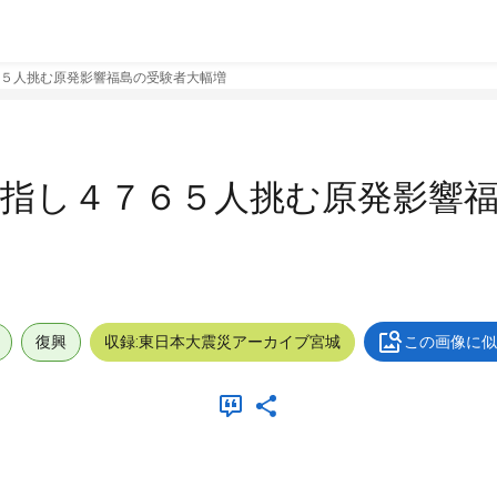
５人挑む原発影響福島の受験者大幅増
目指し４７６５人挑む原発影響
復興
収録:東日本大震災アーカイブ宮城
この画像に似