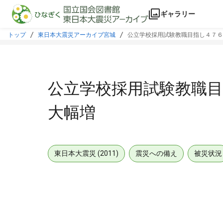
本文に飛ぶ
ギャラリー
トップ
東日本大震災アーカイブ宮城
公立学校採用試験教職目指し４７６
公立学校採用試験教職
大幅増
東日本大震災 (2011)
震災への備え
被災状況