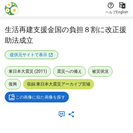
本文に飛ぶ
ヘルプ
English
生活再建支援金国の負担８割に改正援
助法成立
提供元サイトで表示
東日本大震災 (2011)
震災への備え
被災状況
復興
収録:東日本大震災アーカイブ宮城
この画像に似た画像を探す