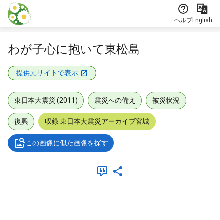
本文に飛ぶ
ヘルプ
English
わが子心に抱いて東松島
提供元サイトで表示
東日本大震災 (2011)
震災への備え
被災状況
復興
収録:東日本大震災アーカイブ宮城
この画像に似た画像を探す
メタデータ