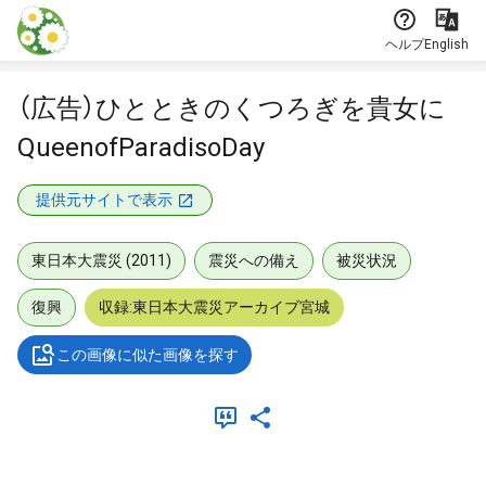
本文に飛ぶ
ヘルプ
English
（広告）ひとときのくつろぎを貴女に
QueenofParadisoDay
提供元サイトで表示
東日本大震災 (2011)
震災への備え
被災状況
復興
収録:東日本大震災アーカイブ宮城
この画像に似た画像を探す