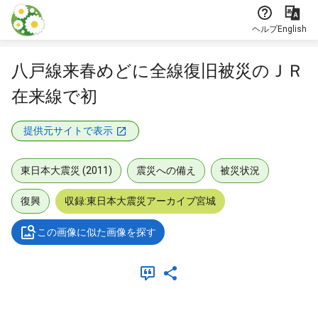
本文に飛ぶ
ヘルプ
English
八戸線来春めどに全線復旧被災のＪＲ
在来線で初
提供元サイトで表示
東日本大震災 (2011)
震災への備え
被災状況
復興
収録:東日本大震災アーカイブ宮城
この画像に似た画像を探す