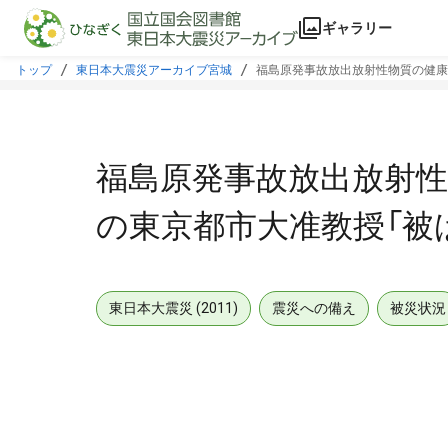
本文に飛ぶ
ギャラリー
トップ
東日本大震災アーカイブ宮城
福島原発事故放出放射性物質の健康
福島原発事故放出放射
の東京都市大准教授「被
東日本大震災 (2011)
震災への備え
被災状況