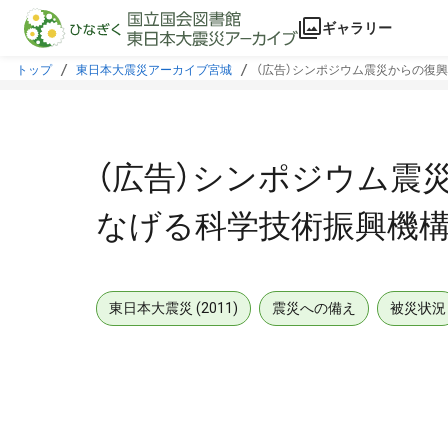
本文に飛ぶ
ギャラリー
トップ
東日本大震災アーカイブ宮城
（広告）シンポジウム震災からの復
（広告）シンポジウム震
なげる科学技術振興機
東日本大震災 (2011)
震災への備え
被災状況