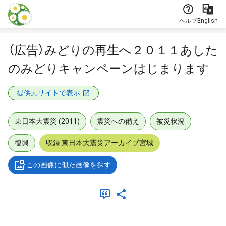
本文に飛ぶ
ヘルプ
English
（広告）みどりの再生へ２０１１あした
のみどりキャンペーンはじまります
提供元サイトで表示
東日本大震災 (2011)
震災への備え
被災状況
復興
収録:東日本大震災アーカイブ宮城
この画像に似た画像を探す