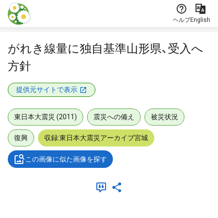
本文に飛ぶ
ヘルプ
English
がれき線量に独自基準山形県、受入へ
方針
提供元サイトで表示
東日本大震災 (2011)
震災への備え
被災状況
復興
収録:東日本大震災アーカイブ宮城
この画像に似た画像を探す