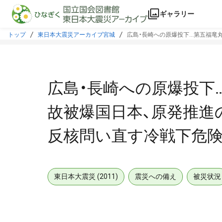
本文に飛ぶ
ギャラリー
トップ
東日本大震災アーカイブ宮城
広島・長崎への原爆投下…第五福竜
広島・長崎への原爆投下
故被爆国日本、原発推進
反核問い直す冷戦下危
東日本大震災 (2011)
震災への備え
被災状況