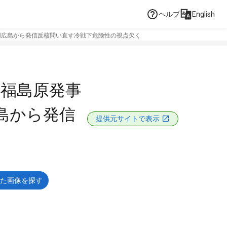
ヘルプ
English
用広島から発信反核問い直す冷戦下危険性の視点欠く
て福島原発事
島から発信
提供元サイトで表示
た画像を探す