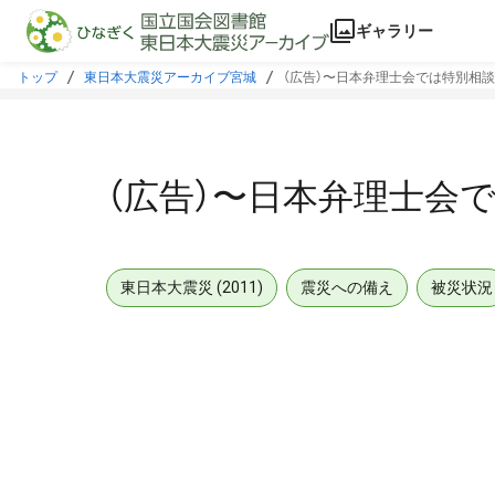
本文に飛ぶ
ギャラリー
トップ
東日本大震災アーカイブ宮城
（広告）〜日本弁理士会では特別相
（広告）〜日本弁理士会
東日本大震災 (2011)
震災への備え
被災状況
メタデータ