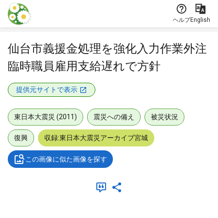
本文に飛ぶ
ヘルプ
English
仙台市義援金処理を強化入力作業外注
臨時職員雇用支給遅れで方針
提供元サイトで表示
東日本大震災 (2011)
震災への備え
被災状況
復興
収録:東日本大震災アーカイブ宮城
この画像に似た画像を探す