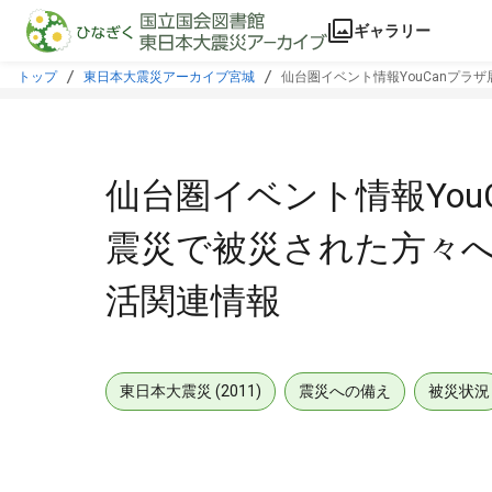
本文に飛ぶ
ギャラリー
トップ
東日本大震災アーカイブ宮城
仙台圏イベント情報YouCanプ
仙台圏イベント情報Yo
震災で被災された方々へ
活関連情報
東日本大震災 (2011)
震災への備え
被災状況