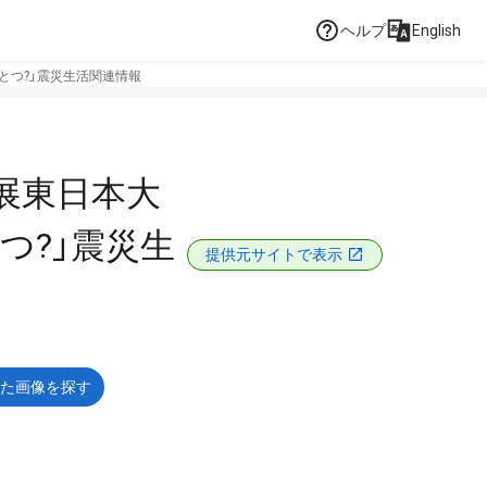
ヘルプ
English
とつ?」震災生活関連情報
展東日本大
つ?」震災生
提供元サイトで表示
た画像を探す