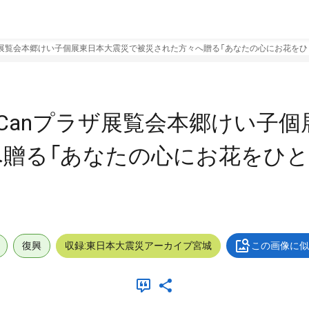
ラザ展覧会本郷けい子個展東日本大震災で被災された方々へ贈る「あなたの心にお花をひ
uCanプラザ展覧会本郷けい子個
贈る「あなたの心にお花をひと
復興
収録:東日本大震災アーカイブ宮城
この画像に似